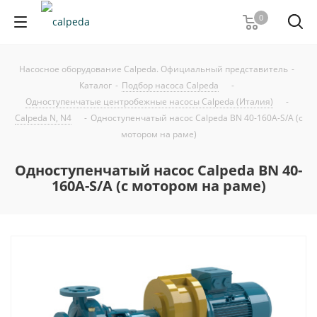
0
Насосное оборудование Calpeda. Официальный представитель
-
Каталог
-
Подбор насоса Calpeda
-
Одноступенчатые центробежные насосы Calpeda (Италия)
-
Calpeda N, N4
-
Одноступенчатый насос Calpeda BN 40-160A-S/A (с
мотором на раме)
Одноступенчатый насос Calpeda BN 40-
160A-S/A (с мотором на раме)