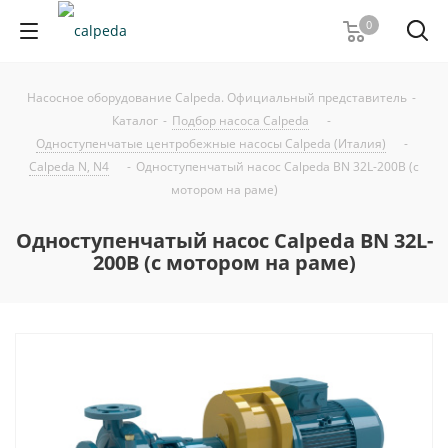
0
Насосное оборудование Calpeda. Официальный представитель
-
Каталог
-
Подбор насоса Calpeda
-
Одноступенчатые центробежные насосы Calpeda (Италия)
-
Calpeda N, N4
-
Одноступенчатый насос Calpeda BN 32L-200B (с
мотором на раме)
Одноступенчатый насос Calpeda BN 32L-
200B (с мотором на раме)