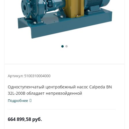
Артикул:
5100310004000
Одноступенчатый центробежный насос Calpeda BN
32L-200B обладает непревзойденной
универсальностью и...
Подробнее
664 899,58
руб.