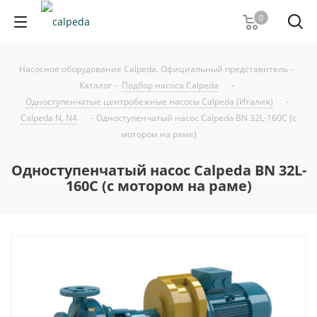
0
Насосное оборудование Calpeda. Официальный представитель
-
Каталог
-
Подбор насоса Calpeda
-
Одноступенчатые центробежные насосы Calpeda (Италия)
-
Calpeda N, N4
-
Одноступенчатый насос Calpeda BN 32L-160C (с
мотором на раме)
Одноступенчатый насос Calpeda BN 32L-
160C (с мотором на раме)