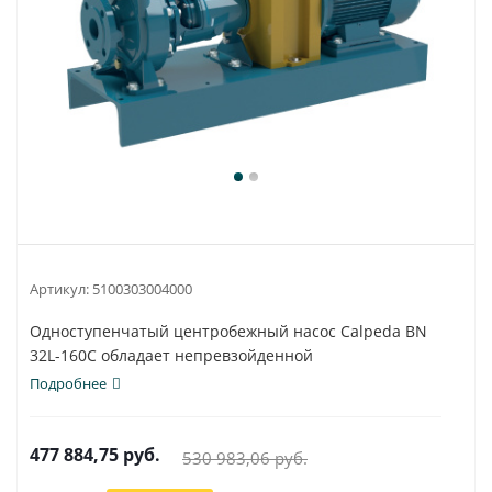
Артикул:
5100303004000
Одноступенчатый центробежный насос Calpeda BN
32L-160C обладает непревзойденной
универсальностью и...
Подробнее
477 884,75
руб.
530 983,06
руб.