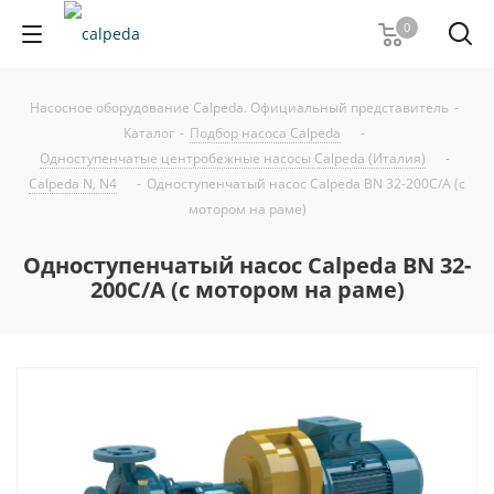
0
Насосное оборудование Calpeda. Официальный представитель
-
Каталог
-
Подбор насоса Calpeda
-
Одноступенчатые центробежные насосы Calpeda (Италия)
-
Calpeda N, N4
-
Одноступенчатый насос Calpeda BN 32-200C/A (с
мотором на раме)
Одноступенчатый насос Calpeda BN 32-
200C/A (с мотором на раме)