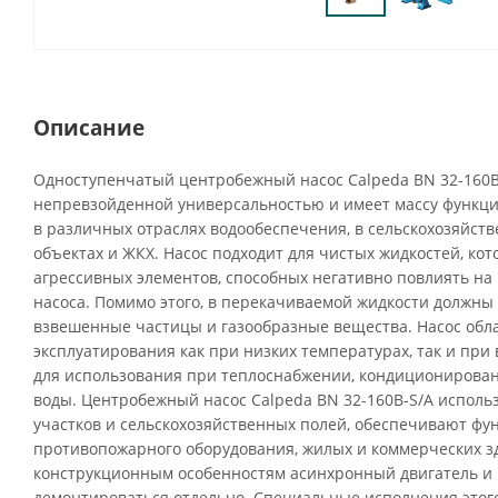
Описание
Одноступенчатый центробежный насос Calpeda BN 32-160B
непревзойденной универсальностью и имеет массу функци
в различных отраслях водообеспечения, в сельскохозяйств
объектах и ЖКХ. Насос подходит для чистых жидкостей, ко
агрессивных элементов, способных негативно повлиять н
насоса. Помимо этого, в перекачиваемой жидкости должны 
взвешенные частицы и газообразные вещества. Насос обл
эксплуатирования как при низких температурах, так и при 
для использования при теплоснабжении, кондиционирова
воды. Центробежный насос Calpeda BN 32-160B-S/A исполь
участков и сельскохозяйственных полей, обеспечивают ф
противопожарного оборудования, жилых и коммерческих з
конструкционным особенностям асинхронный двигатель и 
демонтироваться отдельно. Специальные исполнения этого