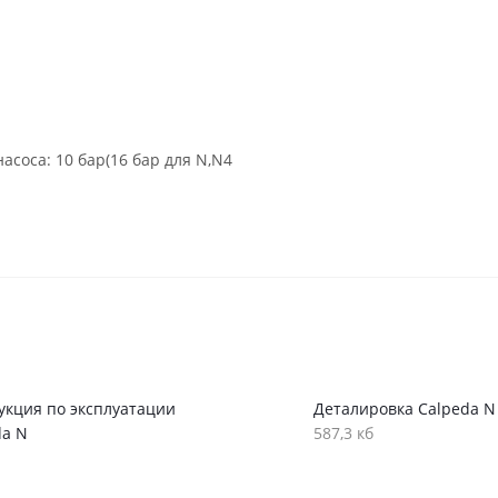
соса: 10 бар(16 бар для N,N4
укция по эксплуатации
Деталировка Calpeda N
da N
587,3 кб