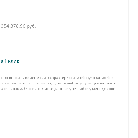
354 378,96
руб.
в 1 клик
 право вносить изменения в характеристики оборудования без
рактеристики, вес, размеры, цена и любые другие указанные в
нчательными. Окончательные данные уточняйте у менеджеров