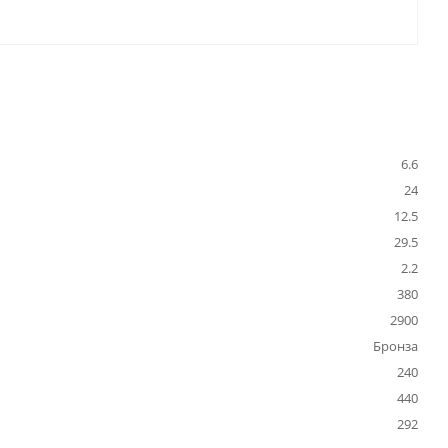
6.6
24
12.5
29.5
2.2
380
2900
Бронза
240
440
292