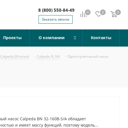
8 (800) 550-84-49
0
0
0
0
Заказать звонок
Проекты
О компании
Контакты
Calpeda (Италия)
-
Calpeda N, N4
-
Одноступенчатый насос
й насос Calpeda BN 32-160B-S/A обладает
остью и имеет массу функций, поэтому модель...