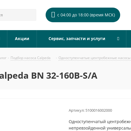
с 04:00 до 18:00 (время МСК)
Акции
Сервис, запчасти и услуги
алог
-
Подбор насоса Calpeda
-
Одноступенчатые центробежные насосы 
lpeda BN 32-160B-S/A
Артикул:
5100016002000
Одноступенчатый центробежны
непревзойденной универсальн