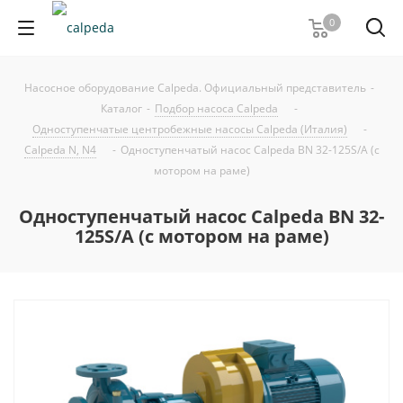
0
Насосное оборудование Calpeda. Официальный представитель
-
Каталог
-
Подбор насоса Calpeda
-
Одноступенчатые центробежные насосы Calpeda (Италия)
-
Calpeda N, N4
-
Одноступенчатый насос Calpeda BN 32-125S/A (с
мотором на раме)
Одноступенчатый насос Calpeda BN 32-
125S/A (с мотором на раме)