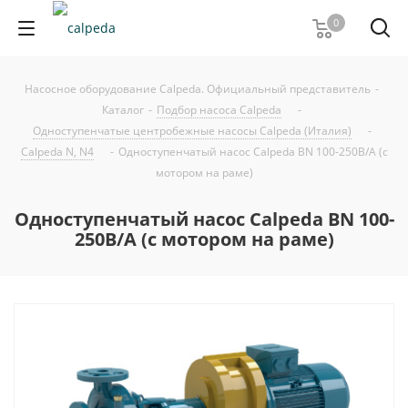
0
Насосное оборудование Calpeda. Официальный представитель
-
Каталог
-
Подбор насоса Calpeda
-
Одноступенчатые центробежные насосы Calpeda (Италия)
-
Calpeda N, N4
-
Одноступенчатый насос Calpeda BN 100-250B/A (с
мотором на раме)
Одноступенчатый насос Calpeda BN 100-
250B/A (с мотором на раме)