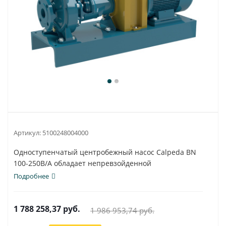
Артикул:
5100248004000
Одноступенчатый центробежный насос Calpeda BN
100-250B/A обладает непревзойденной
универсальностью...
Подробнее
1 788 258,37
руб.
1 986 953,74
руб.