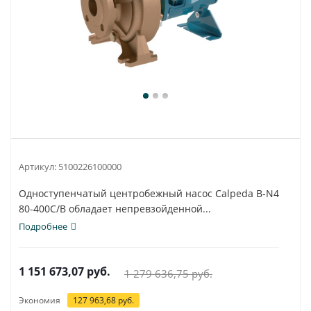
Артикул:
5100226100000
Одноступенчатый центробежный насос Calpeda B-N4
80-400C/B обладает непревзойденной...
Подробнее
1 151 673,07
руб.
1 279 636,75
руб.
Экономия
127 963,68
руб.