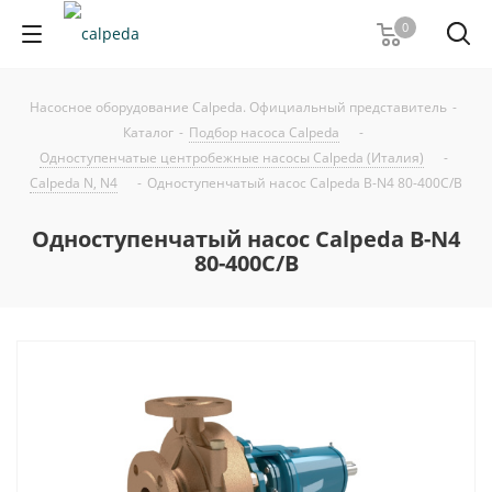
0
Насосное оборудование Calpeda. Официальный представитель
-
Каталог
-
Подбор насоса Calpeda
-
Одноступенчатые центробежные насосы Calpeda (Италия)
-
Calpeda N, N4
-
Одноступенчатый насос Calpeda B-N4 80-400C/B
Одноступенчатый насос Calpeda B-N4
80-400C/B