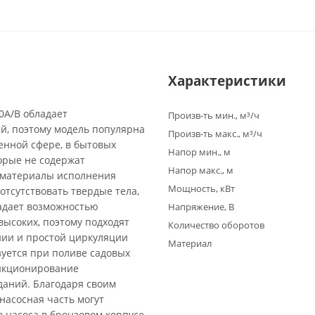
Характеристики
0A/B обладает
Произв-ть мин., м³/ч
й, поэтому модель популярна
Произв-ть макс., м³/ч
енной сфере, в бытовых
Напор мин., м
торые не содержат
Напор макс., м
а материалы исполнения
Мощность, кВт
отсутствовать твердые тела,
адает возможностью
Напряжение, В
высоких, поэтому подходят
Количество оборотов
нии и простой циркуляции
Материал
зуется при поливе садовых
ункционирование
даний. Благодаря своим
насосная часть могут
 насоса в бронзовом корпусе