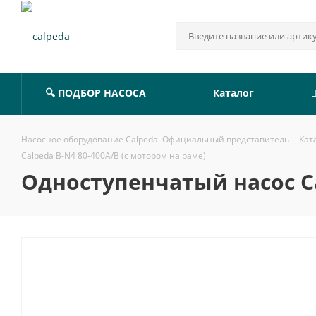
🔍 ПОДБОР НАСОСА
Каталог
Насосное оборудование Calpeda. Официальный представитель
-
Кат
Calpeda B-N4 80-400A/B (с мотором на раме)
Одноступенчатый насос Ca