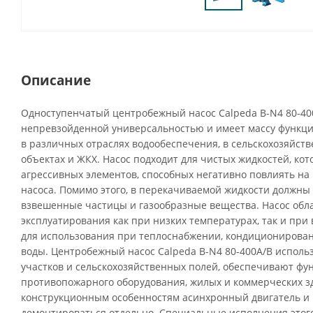
Описание
Одноступенчатый центробежный насос Calpeda B-N4 80-40
непревзойденной универсальностью и имеет массу функци
в различных отраслях водообеспечения, в сельскохозяйств
объектах и ЖКХ. Насос подходит для чистых жидкостей, ко
агрессивных элементов, способных негативно повлиять н
насоса. Помимо этого, в перекачиваемой жидкости должны 
взвешенные частицы и газообразные вещества. Насос обл
эксплуатирования как при низких температурах, так и при 
для использования при теплоснабжении, кондиционирова
воды. Центробежный насос Calpeda B-N4 80-400A/B исполь
участков и сельскохозяйственных полей, обеспечивают ф
противопожарного оборудования, жилых и коммерческих з
конструкционным особенностям асинхронный двигатель и 
демонтироваться отдельно. Специальные исполнения этого