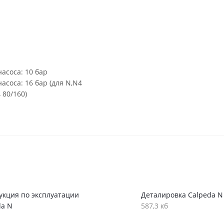
асоса: 10 бар
соса: 16 бар (для N,N4
 80/160)
укция по эксплуатации
Деталировка Calpeda N
da N
587,3 кб