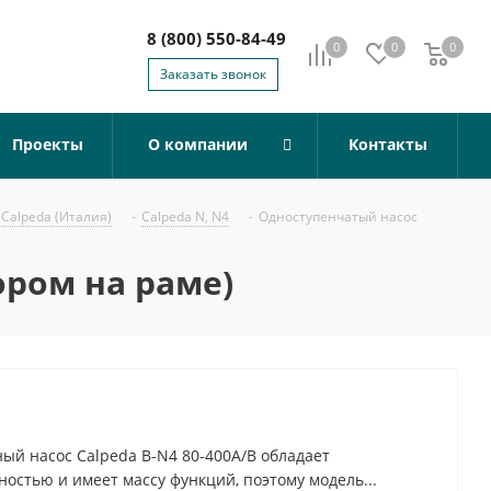
8 (800) 550-84-49
0
0
0
0
Заказать звонок
Проекты
О компании
Контакты
Calpeda (Италия)
-
Calpeda N, N4
-
Одноступенчатый насос
ором на раме)
й насос Calpeda B-N4 80-400A/B обладает
остью и имеет массу функций, поэтому модель...