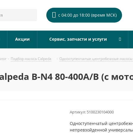
с 04:00 до 18:00 (время МСК)
Акции
Сервис, запчасти и услуги
алог
-
Подбор насоса Calpeda
-
Одноступенчатые центробежные насосы 
lpeda B-N4 80-400A/B (с мот
Артикул:
5100230104000
Одноступенчатый центробежны
непревзойденной универсальн