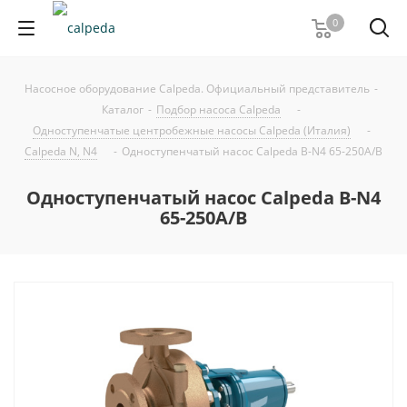
0
Насосное оборудование Calpeda. Официальный представитель
-
Каталог
-
Подбор насоса Calpeda
-
Одноступенчатые центробежные насосы Calpeda (Италия)
-
Calpeda N, N4
-
Одноступенчатый насос Calpeda B-N4 65-250A/B
Одноступенчатый насос Calpeda B-N4
65-250A/B