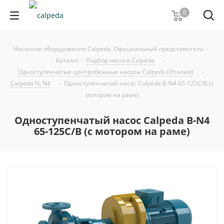
0
Насосное оборудование Calpeda. Официальный представитель
-
Каталог
-
Подбор насоса Calpeda
-
Одноступенчатые центробежные насосы Calpeda (Италия)
-
Calpeda N, N4
-
Одноступенчатый насос Calpeda B-N4 65-125C/B (с
мотором на раме)
Одноступенчатый насос Calpeda B-N4
65-125C/B (с мотором на раме)