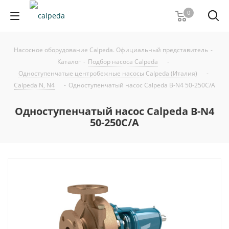
0
Насосное оборудование Calpeda. Официальный представитель
-
Каталог
-
Подбор насоса Calpeda
-
Одноступенчатые центробежные насосы Calpeda (Италия)
-
Calpeda N, N4
-
Одноступенчатый насос Calpeda B-N4 50-250C/A
Одноступенчатый насос Calpeda B-N4
50-250C/A