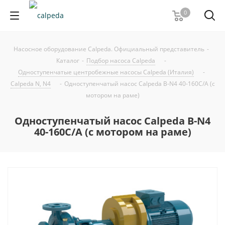
0
Насосное оборудование Calpeda. Официальный представитель
-
Каталог
-
Подбор насоса Calpeda
-
Одноступенчатые центробежные насосы Calpeda (Италия)
-
Calpeda N, N4
-
Одноступенчатый насос Calpeda B-N4 40-160C/A (с
мотором на раме)
Одноступенчатый насос Calpeda B-N4
40-160C/A (с мотором на раме)