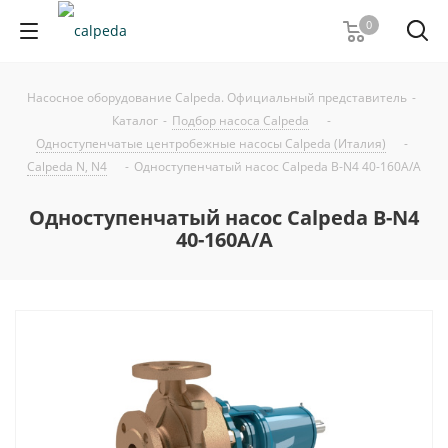
0
Насосное оборудование Calpeda. Официальный представитель
-
Каталог
-
Подбор насоса Calpeda
-
Одноступенчатые центробежные насосы Calpeda (Италия)
-
Calpeda N, N4
-
Одноступенчатый насос Calpeda B-N4 40-160A/A
Одноступенчатый насос Calpeda B-N4
40-160A/A