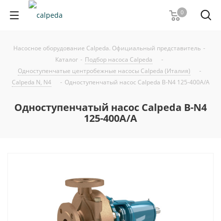
0
Насосное оборудование Calpeda. Официальный представитель
-
Каталог
-
Подбор насоса Calpeda
-
Одноступенчатые центробежные насосы Calpeda (Италия)
-
Calpeda N, N4
-
Одноступенчатый насос Calpeda B-N4 125-400A/A
Одноступенчатый насос Calpeda B-N4
125-400A/A