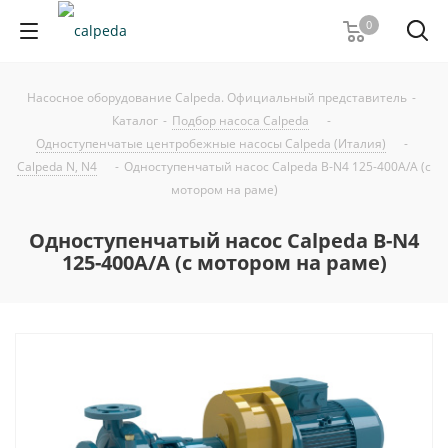
0
Насосное оборудование Calpeda. Официальный представитель
-
Каталог
-
Подбор насоса Calpeda
-
Одноступенчатые центробежные насосы Calpeda (Италия)
-
Calpeda N, N4
-
Одноступенчатый насос Calpeda B-N4 125-400A/A (с
мотором на раме)
Одноступенчатый насос Calpeda B-N4
125-400A/A (с мотором на раме)