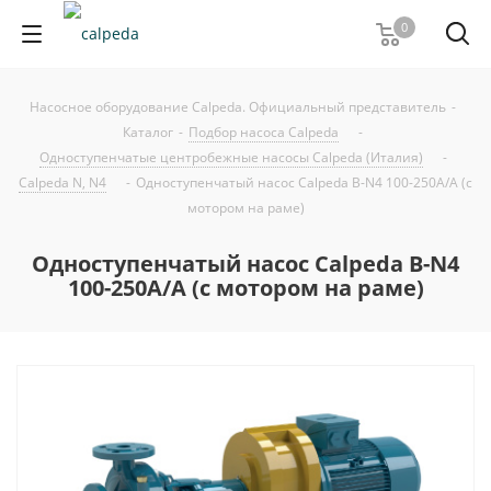
0
Насосное оборудование Calpeda. Официальный представитель
-
Каталог
-
Подбор насоса Calpeda
-
Одноступенчатые центробежные насосы Calpeda (Италия)
-
Calpeda N, N4
-
Одноступенчатый насос Calpeda B-N4 100-250A/A (с
мотором на раме)
Одноступенчатый насос Calpeda B-N4
100-250A/A (с мотором на раме)