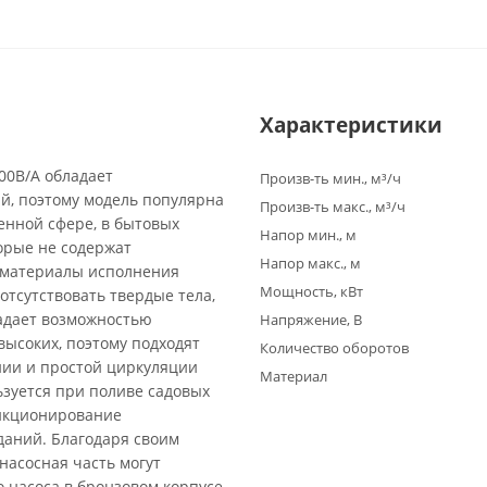
Характеристики
00B/A обладает
Произв-ть мин., м³/ч
й, поэтому модель популярна
Произв-ть макс., м³/ч
енной сфере, в бытовых
Напор мин., м
торые не содержат
Напор макс., м
а материалы исполнения
Мощность, кВт
отсутствовать твердые тела,
адает возможностью
Напряжение, В
высоких, поэтому подходят
Количество оборотов
нии и простой циркуляции
Материал
ьзуется при поливе садовых
ункционирование
даний. Благодаря своим
насосная часть могут
 насоса в бронзовом корпусе