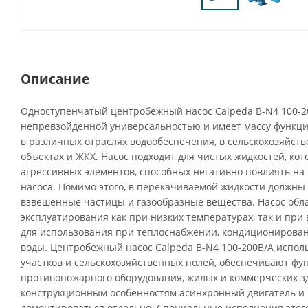
Описание
Одноступенчатый центробежный насос Calpeda B-N4 100-2
непревзойденной универсальностью и имеет массу функци
в различных отраслях водообеспечения, в сельскохозяйств
объектах и ЖКХ. Насос подходит для чистых жидкостей, ко
агрессивных элементов, способных негативно повлиять н
насоса. Помимо этого, в перекачиваемой жидкости должны 
взвешенные частицы и газообразные вещества. Насос обл
эксплуатирования как при низких температурах, так и при 
для использования при теплоснабжении, кондиционирова
воды. Центробежный насос Calpeda B-N4 100-200B/A испол
участков и сельскохозяйственных полей, обеспечивают ф
противопожарного оборудования, жилых и коммерческих з
конструкционным особенностям асинхронный двигатель и 
демонтироваться отдельно. Специальные исполнения этого