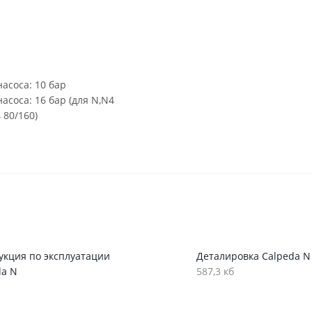
асоса: 10 бар
соса: 16 бар (для N,N4
 80/160)
укция по эксплуатации
Деталировка Calpeda N
da N
587,3 кб