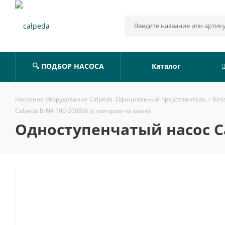
🔍 ПОДБОР НАСОСА
Каталог
Насосное оборудование Calpeda. Официальный представитель
-
Кат
Calpeda B-N4 100-200B/A (с мотором на раме)
Одноступенчатый насос Ca