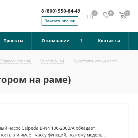
8 (800) 550-84-49
0
0
0
0
Заказать звонок
Проекты
О компании
Контакты
Calpeda (Италия)
-
Calpeda N, N4
-
Одноступенчатый насос
тором на раме)
й насос Calpeda B-N4 100-200B/A обладает
остью и имеет массу функций, поэтому модель...