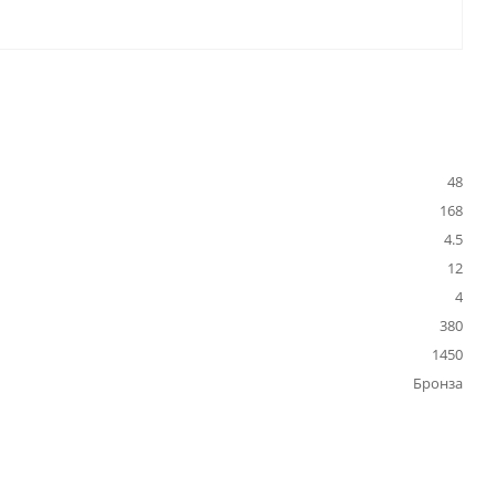
48
168
4.5
12
4
380
1450
Бронза