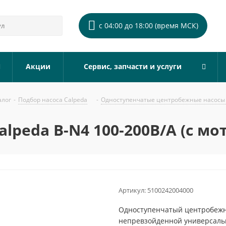
с 04:00 до 18:00 (время МСК)
Акции
Сервис, запчасти и услуги
алог
-
Подбор насоса Calpeda
-
Одноступенчатые центробежные насосы 
lpeda B-N4 100-200B/A (с мо
Артикул:
5100242004000
Одноступенчатый центробежны
непревзойденной универсальн