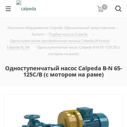
0
Насосное оборудование Calpeda. Официальный представитель
-
Каталог
-
Подбор насоса Calpeda
-
Одноступенчатые центробежные насосы Calpeda (Италия)
-
Calpeda N, N4
-
Одноступенчатый насос Calpeda B-N 65-125C/B (с
мотором на раме)
Одноступенчатый насос Calpeda B-N 65-
125C/B (с мотором на раме)