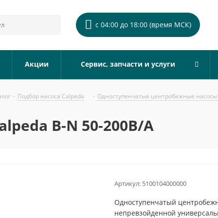
с 04:00 до 18:00 (время МСК)
Акции
Сервис, запчасти и услуги
алог
-
Подбор насоса Calpeda
-
Одноступенчатые центробежные насосы 
lpeda B-N 50-200B/A
Артикул:
5100104000000
Одноступенчатый центробежны
непревзойденной универсальн