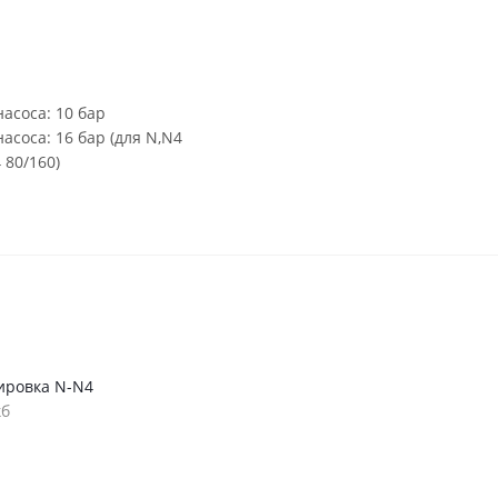
асоса: 10 бар
соса: 16 бар (для N,N4
 80/160)
ировка N-N4
кб