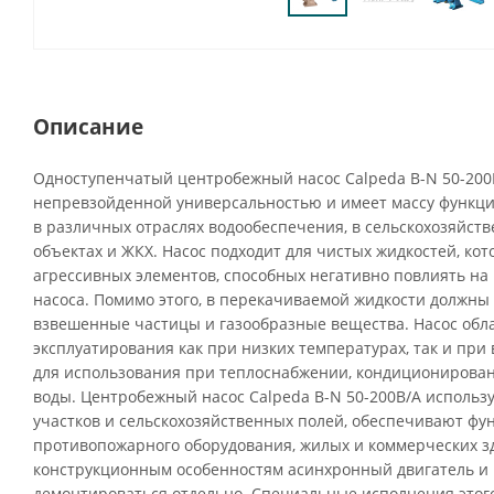
Описание
Одноступенчатый центробежный насос Calpeda B-N 50-200
непревзойденной универсальностью и имеет массу функци
в различных отраслях водообеспечения, в сельскохозяйств
объектах и ЖКХ. Насос подходит для чистых жидкостей, ко
агрессивных элементов, способных негативно повлиять н
насоса. Помимо этого, в перекачиваемой жидкости должны 
взвешенные частицы и газообразные вещества. Насос обл
эксплуатирования как при низких температурах, так и при 
для использования при теплоснабжении, кондиционирова
воды. Центробежный насос Calpeda B-N 50-200B/A использ
участков и сельскохозяйственных полей, обеспечивают ф
противопожарного оборудования, жилых и коммерческих з
конструкционным особенностям асинхронный двигатель и 
демонтироваться отдельно. Специальные исполнения этого