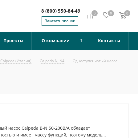
8 (800) 550-84-49
0
0
0
0
Заказать звонок
Проекты
О компании
Контакты
Calpeda (Италия)
-
Calpeda N, N4
-
Одноступенчатый насос
й насос Calpeda B-N 50-200B/A обладает
остью и имеет массу функций, поэтому модель...