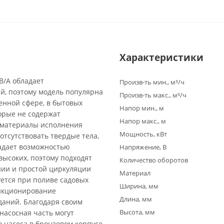
Характеристики
B/A обладает
Произв-ть мин., м³/ч
й, поэтому модель популярна
Произв-ть макс., м³/ч
енной сфере, в бытовых
Напор мин., м
торые не содержат
Напор макс., м
а материалы исполнения
Мощность, кВт
отсутствовать твердые тела,
адает возможностью
Напряжение, В
высоких, поэтому подходят
Количество оборотов
нии и простой циркуляции
Материал
уется при поливе садовых
Ширина, мм
ункционирование
Длина, мм
даний. Благодаря своим
Высота, мм
насосная часть могут
 насоса в бронзовом корпусе