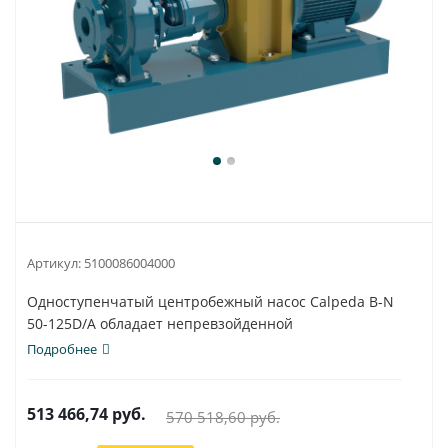
Артикул:
5100086004000
Одноступенчатый центробежный насос Calpeda B-N
50-125D/A обладает непревзойденной
универсальностью...
Подробнее
513 466,74
руб.
570 518,60
руб.