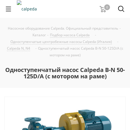
0
Насосное оборудование Calpeda. Официальный представитель
-
Каталог
-
Подбор насоса Calpeda
-
Одноступенчатые центробежные насосы Calpeda (Италия)
-
Calpeda N, N4
-
Одноступенчатый насос Calpeda B-N 50-125D/A (с
мотором на раме)
Одноступенчатый насос Calpeda B-N 50-
125D/A (с мотором на раме)