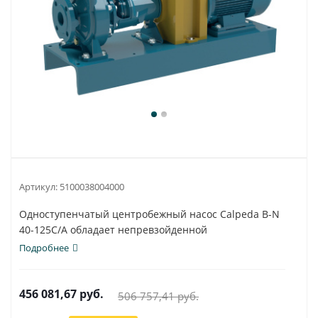
Артикул:
5100038004000
Одноступенчатый центробежный насос Calpeda B-N
40-125C/A обладает непревзойденной
универсальностью...
Подробнее
456 081,67
руб.
506 757,41
руб.