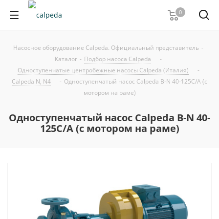
0
Насосное оборудование Calpeda. Официальный представитель
-
Каталог
-
Подбор насоса Calpeda
-
Одноступенчатые центробежные насосы Calpeda (Италия)
-
Calpeda N, N4
-
Одноступенчатый насос Calpeda B-N 40-125C/A (с
мотором на раме)
Одноступенчатый насос Calpeda B-N 40-
125C/A (с мотором на раме)