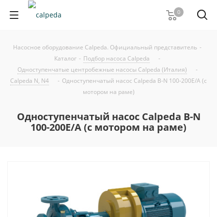
0
Насосное оборудование Calpeda. Официальный представитель
-
Каталог
-
Подбор насоса Calpeda
-
Одноступенчатые центробежные насосы Calpeda (Италия)
-
Calpeda N, N4
-
Одноступенчатый насос Calpeda B-N 100-200E/A (с
мотором на раме)
Одноступенчатый насос Calpeda B-N
100-200E/A (с мотором на раме)