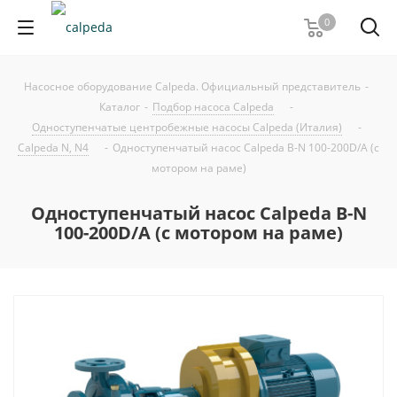
0
Насосное оборудование Calpeda. Официальный представитель
-
Каталог
-
Подбор насоса Calpeda
-
Одноступенчатые центробежные насосы Calpeda (Италия)
-
Calpeda N, N4
-
Одноступенчатый насос Calpeda B-N 100-200D/A (с
мотором на раме)
Одноступенчатый насос Calpeda B-N
100-200D/A (с мотором на раме)