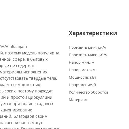
Характеристики
0A/A обладает
Произв-ть мин., м³/ч
й, поэтому модель популярна
Произв-ть макс., м³/ч
енной сфере, в бытовых
Напор мин., м
торые не содержат
Напор макс., м
а материалы исполнения
Мощность, кВт
отсутствовать твердые тела,
адает возможностью
Напряжение, В
высоких, поэтому подходят
Количество оборотов
нии и простой циркуляции
Материал
зуется при поливе садовых
ункционирование
даний. Благодаря своим
насосная часть могут
 насоса в бронзовом корпусе