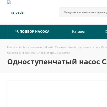
🔍 ПОДБОР НАСОСА
Каталог
Насосное оборудование Calpeda. Официальный представитель
-
Кат
Calpeda B-N 100-200A/A (с мотором на раме)
Одноступенчатый насос Ca