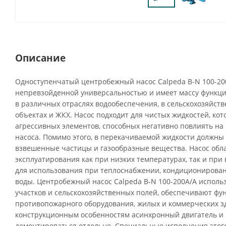
Описание
Одноступенчатый центробежный насос Calpeda B-N 100-20
непревзойденной универсальностью и имеет массу функци
в различных отраслях водообеспечения, в сельскохозяйств
объектах и ЖКХ. Насос подходит для чистых жидкостей, ко
агрессивных элементов, способных негативно повлиять н
насоса. Помимо этого, в перекачиваемой жидкости должны 
взвешенные частицы и газообразные вещества. Насос обл
эксплуатирования как при низких температурах, так и при 
для использования при теплоснабжении, кондиционирова
воды. Центробежный насос Calpeda B-N 100-200A/A исполь
участков и сельскохозяйственных полей, обеспечивают ф
противопожарного оборудования, жилых и коммерческих з
конструкционным особенностям асинхронный двигатель и 
демонтироваться отдельно. Специальные исполнения этого