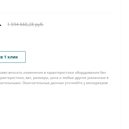
.
1 594 660,28
руб.
в 1 клик
 право вносить изменения в характеристики оборудования без
рактеристики, вес, размеры, цена и любые другие указанные в
нчательными. Окончательные данные уточняйте у менеджеров