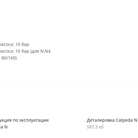
асоса: 10 бар
соса: 16 бар (для N,N4
 80/160)
укция по эксплуатации
Деталировка Calpeda N
da N
587,3 кб