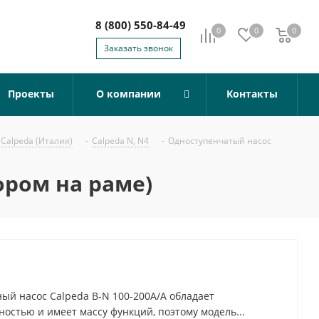
8 (800) 550-84-49
0
0
0
0
Заказать звонок
Проекты
О компании
Контакты
Calpeda (Италия)
-
Calpeda N, N4
-
Одноступенчатый насос
ором на раме)
й насос Calpeda B-N 100-200A/A обладает
остью и имеет массу функций, поэтому модель...