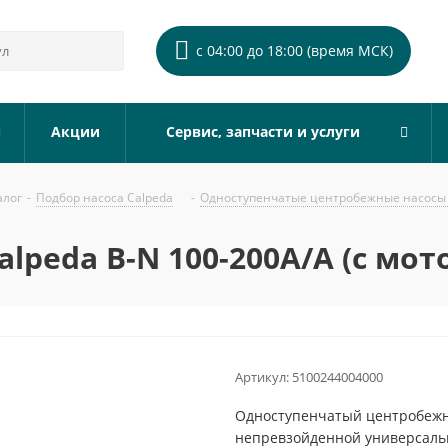
с 04:00 до 18:00 (время МСК)
Акции
Сервис, запчасти и услуги
алог
-
Подбор насоса Calpeda
-
Одноступенчатые центробежные насосы 
lpeda B-N 100-200A/A (с мот
Артикул:
5100244004000
Одноступенчатый центробежны
непревзойденной универсальн