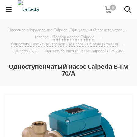
0
Насосное оборудование Calpeda. Официальный представитель
-
Каталог
-
Подбор насоса Calpeda
-
Одноступенчатые центробежные насосы Calpeda (Италия)
-
Calpeda CT, T
-
Одноступенчатый насос Calpeda B-TM 70/A
Одноступенчатый насос Calpeda B-TM
70/A