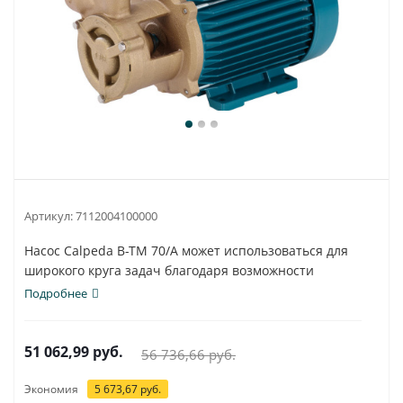
Артикул:
7112004100000
Насос Calpeda B-TM 70/A может использоваться для
широкого круга задач благодаря возможности
работы...
Подробнее
51 062,99
руб.
56 736,66
руб.
Экономия
5 673,67
руб.