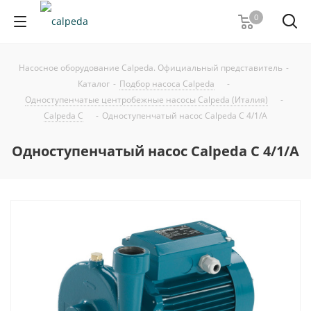
0
Насосное оборудование Calpeda. Официальный представитель
-
Каталог
-
Подбор насоса Calpeda
-
Одноступенчатые центробежные насосы Calpeda (Италия)
-
Calpeda C
-
Одноступенчатый насос Calpeda C 4/1/A
Одноступенчатый насос Calpeda C 4/1/A