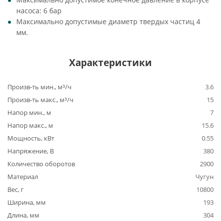
насоса: 6 бар
Максимально допустимые диаметр твердых частиц 4
мм.
Характеристики
Произв-ть мин., м³/ч
3.6
Произв-ть макс., м³/ч
15
Напор мин., м
7
Напор макс., м
15.6
Мощность, кВт
0.55
Напряжение, В
380
Количество оборотов
2900
Материал
Чугун
Вес, г
10800
Ширина, мм
193
Длина, мм
304