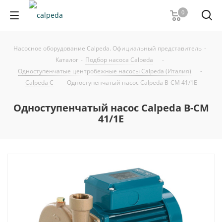
0
Насосное оборудование Calpeda. Официальный представитель
-
Каталог
-
Подбор насоса Calpeda
-
Одноступенчатые центробежные насосы Calpeda (Италия)
-
Calpeda C
-
Одноступенчатый насос Calpeda B-CM 41/1E
Одноступенчатый насос Calpeda B-CM
41/1E