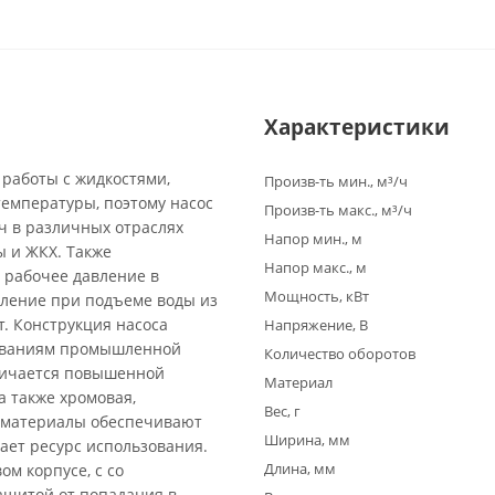
Характеристики
работы с жидкостями,
Произв-ть мин., м³/ч
емпературы, поэтому насос
Произв-ть макс., м³/ч
ч в различных отраслях
Напор мин., м
ы и ЖКХ. Также
Напор макс., м
 рабочее давление в
Мощность, кВт
вление при подъеме воды из
т. Конструкция насоса
Напряжение, В
бованиям промышленной
Количество оборотов
личается повышенной
Материал
 а также хромовая,
Вес, г
и материалы обеспечивают
Ширина, мм
ает ресурс использования.
Длина, мм
м корпусе, с со
щитой от попадания в