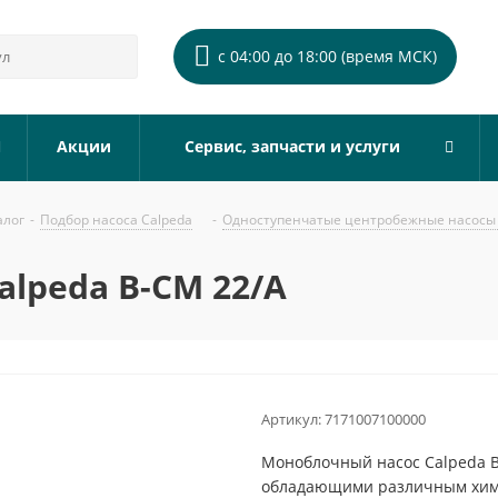
с 04:00 до 18:00 (время МСК)
Акции
Сервис, запчасти и услуги
алог
-
Подбор насоса Calpeda
-
Одноступенчатые центробежные насосы 
lpeda B-CM 22/A
Артикул:
7171007100000
Моноблочный насос Calpeda B
обладающими различным хими