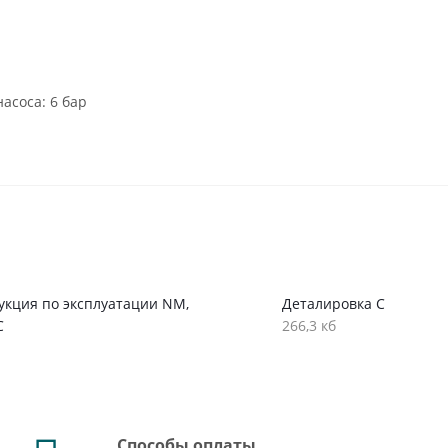
асоса: 6 бар
.
укция по эксплуатации NM,
Деталировка C
C
266,3 кб
Способы оплаты