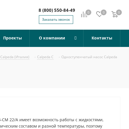
8 (800) 550-84-49
0
0
0
0
Заказать звонок
Проекты
О компании
Контакты
Calpeda (Италия)
-
Calpeda C
-
Одноступенчатый насос Calpeda
-CM 22/A имеет возможность работы с жидкостями,
ческим составом и разной температуры, поэтому