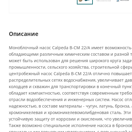
Описание
Моноблочный насос Calpeda B-CM 22/A имеет возможность 
обладающими различным химическим составом и разной т
может быть использован для решения широкого круга зада
промышленности, сельского хозяйства, строительной сфер
центробежный насос Calpeda B-CM 22/A отлично повышает
распределительных сетях водоснабжения, увеличивает да
колодцев и скважин для транспортировки в конечный пунк
обладает компактностью, соответствуя современным тре
отрасли водообеспечения и инженерных систем. Насос от
надежностью, в составе материалы - чугун, латунь, бронза,
хромоникелевая и хромоникелевомолибденовая сталь. Эт
устойчивую защиту от коррозии и окисления, что увеличив
Также возможно специальное исполнение насоса в бронзово
специальными торцевыми уплотнениями, с повышенной за