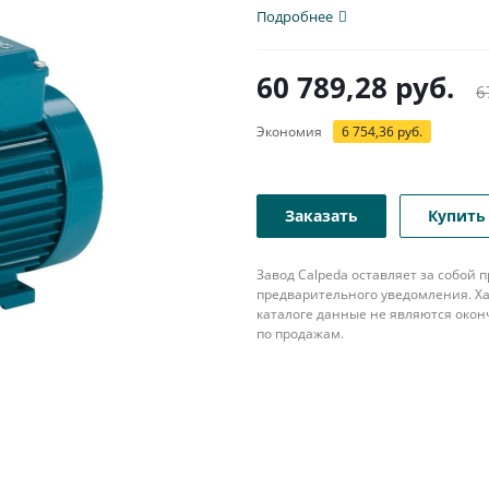
насос...
Подробнее
60 789,28
руб.
6
Экономия
6 754,36
руб.
Заказать
Купить 
Завод Calpeda оставляет за собой
предварительного уведомления. Ха
каталоге данные не являются око
по продажам.