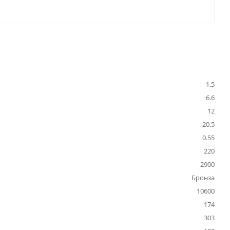
1.5
6.6
12
20.5
0.55
220
2900
Бронза
10600
174
303