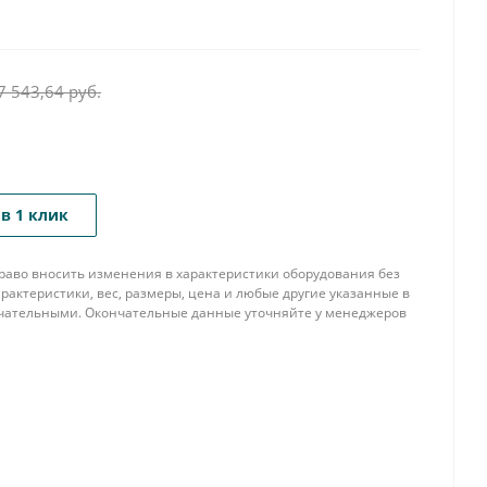
7 543,64
руб.
в 1 клик
 право вносить изменения в характеристики оборудования без
рактеристики, вес, размеры, цена и любые другие указанные в
нчательными. Окончательные данные уточняйте у менеджеров