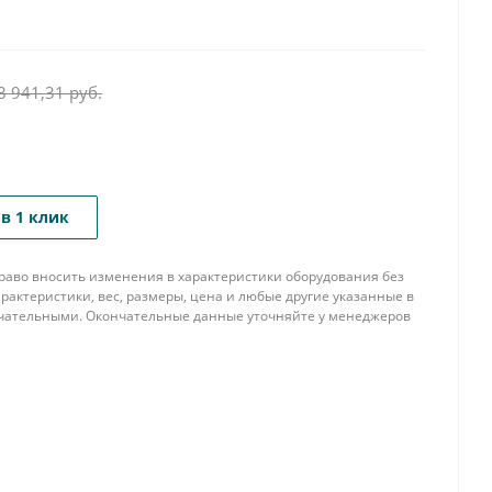
3 941,31
руб.
в 1 клик
 право вносить изменения в характеристики оборудования без
рактеристики, вес, размеры, цена и любые другие указанные в
нчательными. Окончательные данные уточняйте у менеджеров