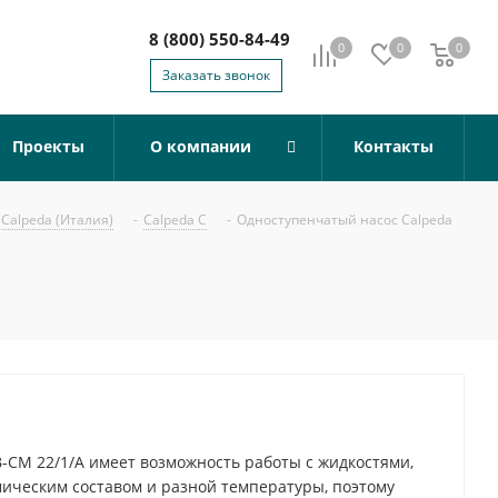
8 (800) 550-84-49
0
0
0
0
Заказать звонок
Проекты
О компании
Контакты
Calpeda (Италия)
-
Calpeda C
-
Одноступенчатый насос Calpeda
-CM 22/1/A имеет возможность работы с жидкостями,
ческим составом и разной температуры, поэтому