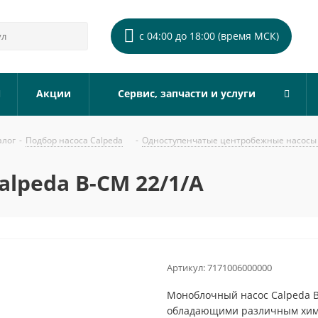
с 04:00 до 18:00 (время МСК)
Акции
Сервис, запчасти и услуги
алог
-
Подбор насоса Calpeda
-
Одноступенчатые центробежные насосы 
lpeda B-CM 22/1/A
Артикул:
7171006000000
Моноблочный насос Calpeda B
обладающими различным хими