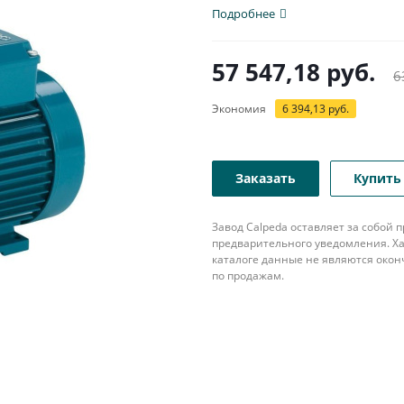
насос...
Подробнее
57 547,18
руб.
6
Экономия
6 394,13
руб.
Заказать
Купить 
Завод Calpeda оставляет за собой
предварительного уведомления. Ха
каталоге данные не являются око
по продажам.