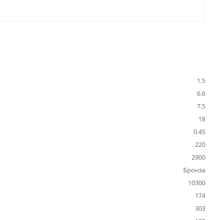
1.5
6.6
7.5
18
0.45
220
2900
Бронза
10300
174
303