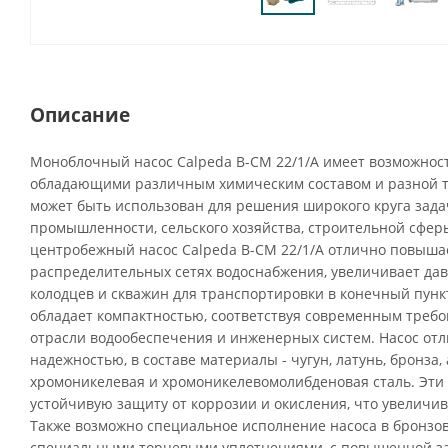
Описание
Моноблочный насос Calpeda B-CM 22/1/A имеет возможност
обладающими различным химическим составом и разной т
может быть использован для решения широкого круга зада
промышленности, сельского хозяйства, строительной сфер
центробежный насос Calpeda B-CM 22/1/A отлично повыша
распределительных сетях водоснабжения, увеличивает да
колодцев и скважин для транспортировки в конечный пунк
обладает компактностью, соответствуя современным тре
отрасли водообеспечения и инженерных систем. Насос от
надежностью, в составе материалы - чугун, латунь, бронза,
хромоникелевая и хромоникелевомолибденовая сталь. Эт
устойчивую защиту от коррозии и окисления, что увеличив
Также возможно специальное исполнение насоса в бронзово
специальными торцевыми уплотнениями, с повышенной за