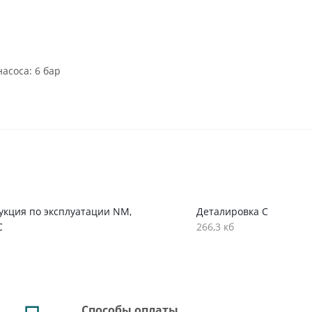
асоса: 6 бар
.
укция по эксплуатации NM,
Деталировка C
C
266,3 кб
Способы оплаты