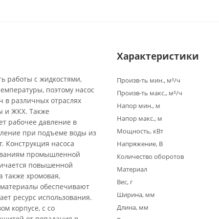
Характеристики
ь работы с жидкостями,
Произв-ть мин., м³/ч
емпературы, поэтому насос
Произв-ть макс., м³/ч
ч в различных отраслях
Напор мин., м
ы и ЖКХ. Также
Напор макс., м
ет рабочее давление в
Мощность, кВт
вление при подъеме воды из
т. Конструкция насоса
Напряжение, В
бованиям промышленной
Количество оборотов
личается повышенной
Материал
 а также хромовая,
Вес, г
и материалы обеспечивают
Ширина, мм
ает ресурс использования.
Длина, мм
м корпусе, с со
щитой от попадания в