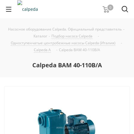
0
Насосное оборудование Calpeda. Официальный представитель
-
Каталог
-
Подбор насоса Calpeda
-
Одноступенчатые центробежные насосы Calpeda (Италия)
-
Calpeda A
-
Calpeda BAM 40-110B/A
Calpeda BAM 40-110B/A