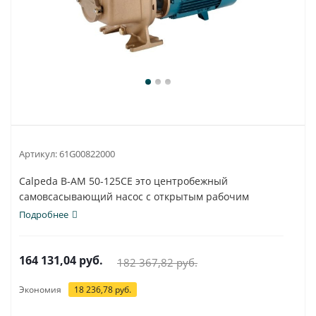
Артикул:
61G00822000
Calpeda B-AM 50-125CE это центробежный
самовсасывающий насос с открытым рабочим
колесом.
Подробнее
164 131,04
руб.
182 367,82
руб.
Экономия
18 236,78
руб.