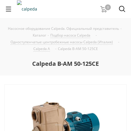
0
Насосное оборудование Calpeda. Официальный представитель
-
Каталог
-
Подбор насоса Calpeda
-
Одноступенчатые центробежные насосы Calpeda (Италия)
-
Calpeda A
-
Calpeda B-AM 50-125CE
Calpeda B-AM 50-125CE