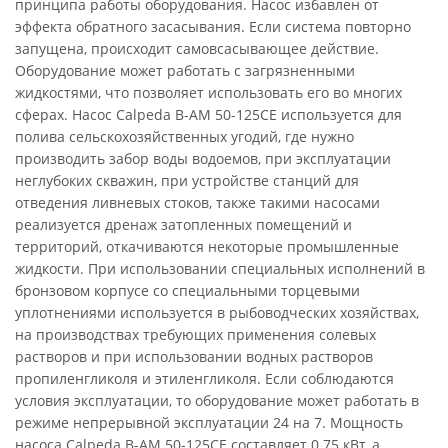
принципа работы оборудования. Насос избавлен от
эффекта обратного засасывания. Если система повторно
запущена, происходит самовсасывающее действие.
Оборудование может работать с загрязненными
жидкостями, что позволяет использовать его во многих
сферах. Насос Calpeda B-AM 50-125CE используется для
полива сельскохозяйственных угодий, где нужно
производить забор воды водоемов, при эксплуатации
неглубоких скважин, при устройстве станций для
отведения ливневых стоков, также такими насосами
реализуется дренаж затопленных помещений и
территорий, откачиваются некоторые промышленные
жидкости. При использовании специальных исполнений в
бронзовом корпусе со специальными торцевыми
уплотнениями используется в рыбоводческих хозяйствах,
на производствах требующих применения солевых
растворов и при использовании водных растворов
пропиленгликоля и этиленгликоля. Если соблюдаются
условия эксплуатации, то оборудование может работать в
режиме непрерывной эксплуатации 24 на 7. Мощность
насоса Calpeda B-AM 50-125CE составляет 0.75 кВт, а