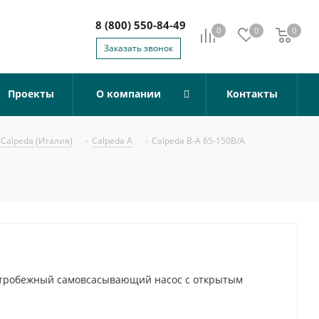
8 (800) 550-84-49
0
0
0
0
Заказать звонок
Проекты
О компании
Контакты
Calpeda (Италия)
-
Calpeda A
-
Calpeda B-A 65-150B/A
ентробежный самовсасывающий насос с открытым