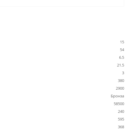
15
54
6.5
21.5
3
380
2900
Бронза
58500
240
595
368