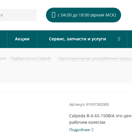
с 04:00 до 18:00 (время МСК)
Акции
Сервис, запчасти и услуги
алог
-
Подбор насоса Calpeda
-
Одноступенчатые центробежные насосы 
Артикул:
61F01582000
Calpeda B-A 65-150B/A это ц
рабочим колесом.
Подробнее