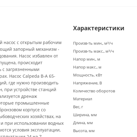
Характеристики
й насос с открытым рабочим
Произв-ть мин., м³/ч
вающий запорный механизм -
Произв-ть макс., м³/ч
ования. Насос избавлен от
Напор мин., м
апущена, происходит
Напор макс., м
ь с загрязненными
Мощность, кВт
ах. Насос Calpeda B-A 65-
дий, где нужно производить
Напряжение, В
н, при устройстве станций
Количество оборотов
ализуется дренаж
Материал
которые промышленные
Вес, г
бронзовом корпусе со
Ширина, мм
боводческих хозяйствах, на
Длина, мм
 и при использовании водных
аются условия эксплуатации,
Высота, мм
сплуатации 24 на 7.