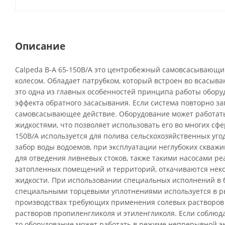
Описание
Calpeda B-A 65-150B/A это центробежный самовсасывающи
колесом. Обладает патрубком, который встроен во всасы
это одна из главных особенностей принципа работы оборуд
эффекта обратного засасывания. Если система повторно з
самовсасывающее действие. Оборудование может работат
жидкостями, что позволяет использовать его во многих сфер
150B/A используется для полива сельскохозяйственных уго
забор воды водоемов, при эксплуатации неглубоких скважи
для отведения ливневых стоков, также такими насосами ре
затопленных помещений и территорий, откачиваются не
жидкости. При использовании специальных исполнений в 
специальными торцевыми уплотнениями используется в ры
производствах требующих применения солевых растворов
растворов пропиленгликоля и этиленгликоля. Если соблюд
то оборудование может работать в режиме непрерывной эк