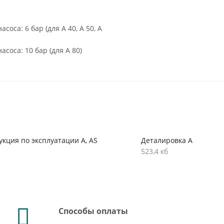
оса: 6 бар (для A 40, A 50, A
соса: 10 бар (для A 80)
кция по эксплуатации A, AS
Деталировка A
523,4 кб
Способы оплаты