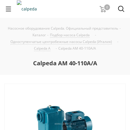
0
Насосное оборудование Calpeda. Официальный представитель
-
Каталог
-
Подбор насоса Calpeda
-
Одноступенчатые центробежные насосы Calpeda (Италия)
-
Calpeda A
-
Calpeda AM 40-110A/A
Calpeda AM 40-110A/A