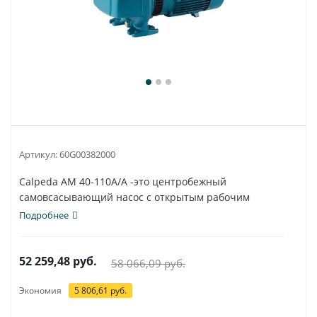
Артикул:
60G00382000
Calpeda AM 40-110A/A -это центробежный
самовсасывающий насос с открытым рабочим
колесом.
Подробнее
52 259,48
руб.
58 066,09
руб.
Экономия
5 806,61
руб.