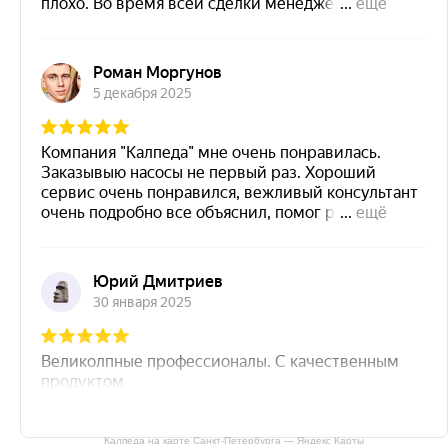
Калпеда на карте Санкт‑Петербурга — Яндекс Карты