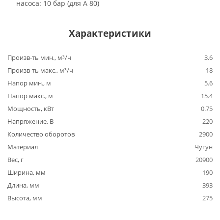
насоса: 10 бар (для А 80)
Характеристики
Произв-ть мин., м³/ч
3.6
Произв-ть макс., м³/ч
18
Напор мин., м
5.6
Напор макс., м
15.4
Мощность, кВт
0.75
Напряжение, В
220
Количество оборотов
2900
Материал
Чугун
Вес, г
20900
Ширина, мм
190
Длина, мм
393
Высота, мм
275