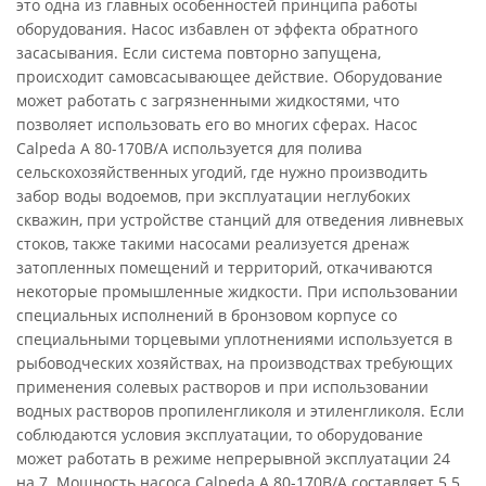
это одна из главных особенностей принципа работы
оборудования. Насос избавлен от эффекта обратного
засасывания. Если система повторно запущена,
происходит самовсасывающее действие. Оборудование
может работать с загрязненными жидкостями, что
позволяет использовать его во многих сферах. Насос
Calpeda A 80-170B/A используется для полива
сельскохозяйственных угодий, где нужно производить
забор воды водоемов, при эксплуатации неглубоких
скважин, при устройстве станций для отведения ливневых
стоков, также такими насосами реализуется дренаж
затопленных помещений и территорий, откачиваются
некоторые промышленные жидкости. При использовании
специальных исполнений в бронзовом корпусе со
специальными торцевыми уплотнениями используется в
рыбоводческих хозяйствах, на производствах требующих
применения солевых растворов и при использовании
водных растворов пропиленгликоля и этиленгликоля. Если
соблюдаются условия эксплуатации, то оборудование
может работать в режиме непрерывной эксплуатации 24
на 7. Мощность насоса Calpeda A 80-170B/A составляет 5.5