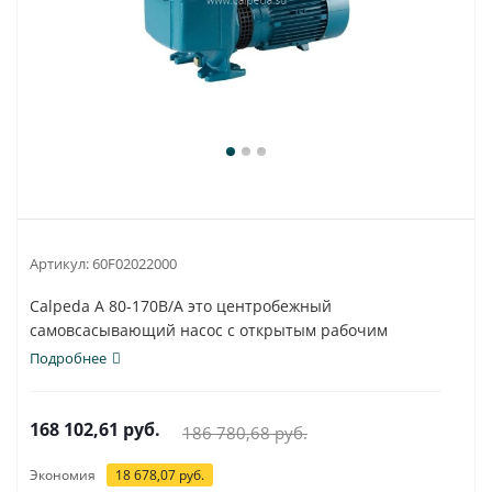
Артикул:
60F02022000
Calpeda A 80-170B/A это центробежный
самовсасывающий насос с открытым рабочим
колесом.
Подробнее
168 102,61
руб.
186 780,68
руб.
Экономия
18 678,07
руб.