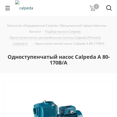
0
Насосное оборудование Calpeda. Официальный представитель
-
Каталог
-
Подбор насоса Calpeda
-
Одноступенчатые центробежные насосы Calpeda (Италия)
-
Calpeda A
-
Одноступенчатый насос Calpeda A 80-170B/A
Одноступенчатый насос Calpeda A 80-
170B/A