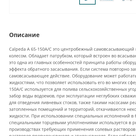
Описание
Calpeda A 65-150A/C это центробежный самовсасывающий 
колесом. Обладает патрубком, который встроен во всасы
это одна из главных особенностей принципа работы оборуд
эффекта обратного засасывания. Если система повторно з
самовсасывающее действие. Оборудование может работат
жидкостями, что позволяет использовать его во многих сфер
150A/C используется для полива сельскохозяйственных уго
забор воды водоемов, при эксплуатации неглубоких скважи
для отведения ливневых стоков, также такими насосами ре
затопленных помещений и территорий, откачиваются не
жидкости. При использовании специальных исполнений в 
специальными торцевыми уплотнениями используется в ры
производствах требующих применения солевых растворов
растворов пропиленгликоля и этиленгликоля. Если соблюд