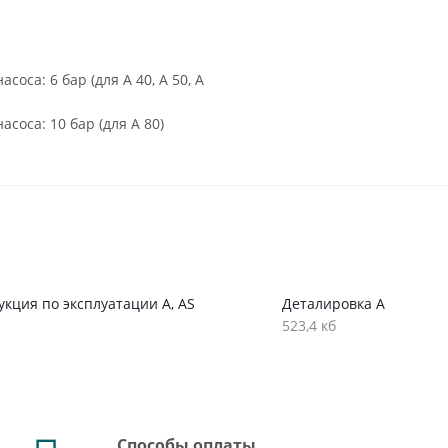
оса: 6 бар (для A 40, A 50, A
соса: 10 бар (для A 80)
кция по эксплуатации A, AS
Деталировка A
523,4 кб
Способы оплаты