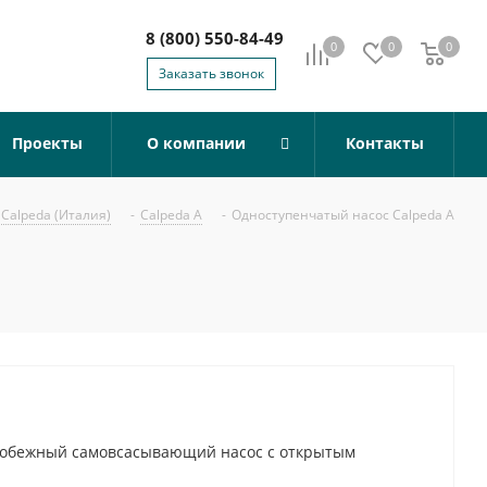
8 (800) 550-84-49
0
0
0
0
Заказать звонок
Проекты
О компании
Контакты
Calpeda (Италия)
-
Calpeda A
-
Одноступенчатый насос Calpeda A
тробежный самовсасывающий насос с открытым