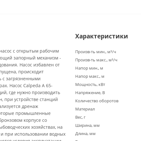
Характеристики
насос с открытым рабочим
Произв-ть мин., м³/ч
вающий запорный механизм -
Произв-ть макс., м³/ч
ования. Насос избавлен от
Напор мин., м
апущена, происходит
Напор макс., м
ь с загрязненными
Мощность, кВт
ах. Насос Calpeda A 65-
дий, где нужно производить
Напряжение, В
н, при устройстве станций
Количество оборотов
ализуется дренаж
Материал
которые промышленные
Вес, г
бронзовом корпусе со
Ширина, мм
боводческих хозяйствах, на
Длина, мм
 и при использовании водных
аются условия эксплуатации,