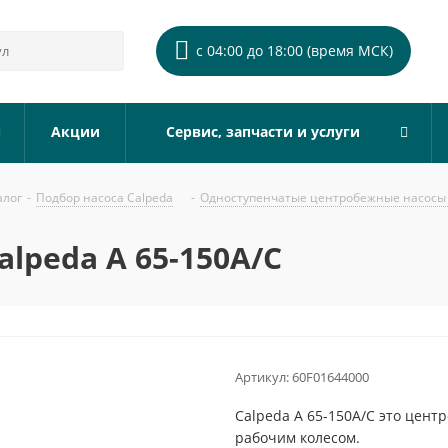
с 04:00 до 18:00 (время МСК)
Акции
Сервис, запчасти и услуги
алог
-
Подбор насоса Calpeda
-
Одноступенчатые центробежные насосы 
lpeda A 65-150A/C
Артикул:
60F01644000
Calpeda A 65-150A/C это цен
рабочим колесом.