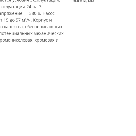
Высота, мм
сплуатации 24 на 7.
напряжение — 380 В. Насос
 15 до 57 м³/ч. Корпус и
го качества, обеспечивающих
 потенциальных механических
ромоникелевая, хромовая и