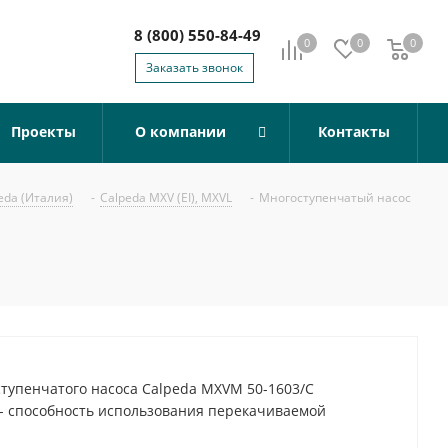
8 (800) 550-84-49
0
0
0
0
Заказать звонок
Проекты
О компании
Контакты
eda (Италия)
-
Calpeda MXV (EI), MXVL
-
Многоступенчатый насос
тупенчатого насоса Calpeda MXVM 50-1603/C
- способность использования перекачиваемой