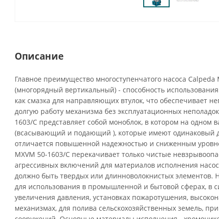
Описание
Главное преимущество многоступенчатого насоса Calpeda
(многорядный вертикальный) - способность использовани
как смазка для направляющих втулок, что обеспечивает н
долгую работу механизма без эксплуатационных неполадок
1603/C представляет собой моноблок, в котором на одном в
(всасывающий и подающий ), которые имеют одинаковый д
отличается повышенной надежностью и сниженным уровне
MXVM 50-1603/C перекачивает только чистые невзрывоопа
агрессивных включений для материалов исполнения насоса
должно быть твердых или длинноволокнистых элементов. Н
для использования в промышленной и бытовой сферах, в с
увеличения давления, установках пожаротушения, высоко
механизмах, для полива сельскохозяйственных земель, пр
сооружений. Основные материалы исполнения - хромоник