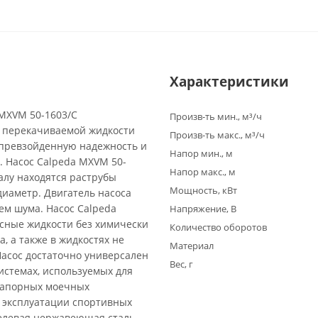
Характеристики
 MXVM 50-1603/C
Произв-ть мин., м³/ч
я перекачиваемой жидкости
Произв-ть макс., м³/ч
епревзойденную надежность и
Напор мин., м
. Насос Calpeda MXVM 50-
Напор макс., м
алу находятся раструбы
Мощность, кВт
иаметр. Двигатель насоса
м шума. Насос Calpeda
Напряжение, В
сные жидкости без химически
Количество оборотов
, а также в жидкостях не
Материал
асос достаточно универсален
Вес, г
истемах, используемых для
напорных моечных
и эксплуатации спортивных
елевая нержавеющая сталь,