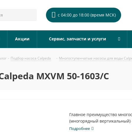
с 04:00 до 18:00 (время МСК)
Акции
Сервис, запчасти и услуги
алог
-
Подбор насоса Calpeda
-
Многоступенчатые насосы для воды Calp
Calpeda MXVM 50-1603/C
Главное преимущество многос
(многорядный вертикальный) 
жидкости...
Подробнее