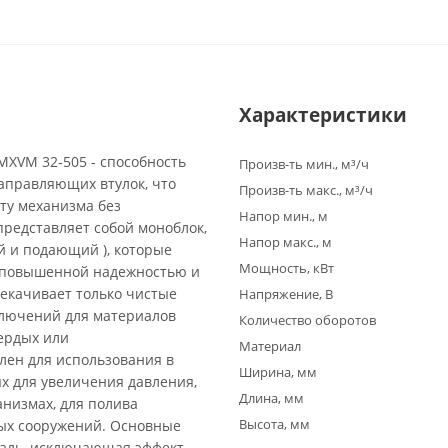
Характеристики
MXVM 32-505 - способность
Произв-ть мин., м³/ч
аправляющих втулок, что
Произв-ть макс., м³/ч
ту механизма без
Напор мин., м
представляет собой моноблок,
Напор макс., м
й и подающий ), которые
Мощность, кВт
я повышенной надежностью и
екачивает только чистые
Напряжение, В
ключений для материалов
Количество оборотов
вердых или
Материал
лен для использования в
Ширина, мм
х для увеличения давления,
Длина, мм
низмах, для полива
Высота, мм
ных сооружений. Основные
аль, исключающая эффект