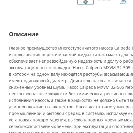
Описание
Главное преимущество многоступенчатого насоса Calpeda 
использования перекачиваемой жидкости как смазка для н
обеспечивает непревзойденную надежность и долгую рабо
эксплуатационных неполадок. Насос Calpeda MXVM 32-505 
в котором на одном валу находятся раструбы (всасывающи
имеют одинаковый диаметр. Двигатель насоса отличаетс
сниженным уровнем шума. Насос Calpeda MXVM 32-505 пер
невзрывоопасные жидкости без химически агрессивных в
исполнения насоса, а также в жидкостях не должно быть т
длинноволокнистых элементов. Насос достаточно универса
промышленной и бытовой сферах, в системах, используемы
установках пожаротушения, высоконапорных моечных меха
сельскохозяйственных земель, при эксплуатации спортив
материалы исполнения - хромоникелевая нержавеющая ст