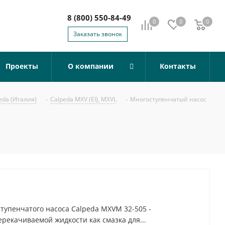
8 (800) 550-84-49
0
0
0
0
Заказать звонок
Проекты
О компании
Контакты
eda (Италия)
-
Calpeda MXV (EI), MXVL
-
Многоступенчатый насос
тупенчатого насоса Calpeda MXVM 32-505 -
рекачиваемой жидкости как смазка для...