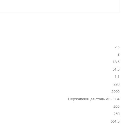
2.5
8
18.5
51.5
1.1
220
2900
Нержавеющая сталь AISI 304
205
250
661.5