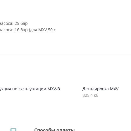
асоса: 25 бар
соса: 16 бар (для MXV 50 с
укция по эксплуатации MXV-B,
Деталировка MXV
825,4 кб
Способы оплаты