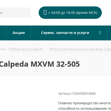
с 04:00 до 18:00 (время МСК)
Акции
Сервис, запчасти и услуги
алог
-
Подбор насоса Calpeda
-
Многоступенчатые насосы для воды Calp
Calpeda MXVM 32-505
Артикул:
52N0500010000
Главное преимущество многос
способность использования пе