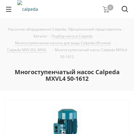
0
Насосное оборудование Calpeda. Официальный представитель
-
Каталог
-
Подбор насоса Calpeda
-
Многоступенчатые насосы для воды Calpeda (Италия)
-
Calpeda MXV (EI), MXVL
-
Многоступенчатый насос Calpeda MXVL4
50-1612
Многоступенчатый насос Calpeda
MXVL4 50-1612