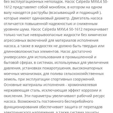
без эксплуатационных неполадок. Насос Calpeda MXVL4 50-
1612 представляет собой моноблок, в котором на одном
валу находятся раструбы (всасывающий и подающий ),
которые имеют одинаковый диаметр. Двигатель насоса
отличается повышенной надежностью и сниженным
уровнем шума. Насос Calpeda MXVL4 50-1612 перекачивает
только чистые невзрывоопасные жидкости без химически
агрессивных включений для материалов исполнения
насоса, а также в жидкостях не должно быть твердых или
длинноволокнистых элементов. Насос достаточно
универсален для использования в промышленной и
бытовой сферах, в системах, используемых для увеличения
давления, установках пожаротушения, высоконапорных
моечных механизмах, для полива сельскохозяйственных
земель, при эксплуатации спортивных сооружений.
Основные материалы исполнения - хромоникелевая
нержавеющая сталь, исключающая эффект коррозии и
окисления. Эти параметры увеличивают рабочий ресурс
насоса. Возможность постоянного бесперебойного
функционирования обеспечивает защита от перепадов
электрического напряжения, а также система защиты