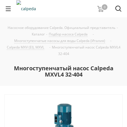
0
Насосное оборудование Calpeda. Официальный представитель
-
Каталог
-
Подбор насоса Calpeda
-
Многоступенчатые насосы для воды Calpeda (Италия)
-
Calpeda MXV (EI), MXVL
-
Многоступенчатый насос Calpeda MXVL4
32-404
Многоступенчатый насос Calpeda
MXVL4 32-404