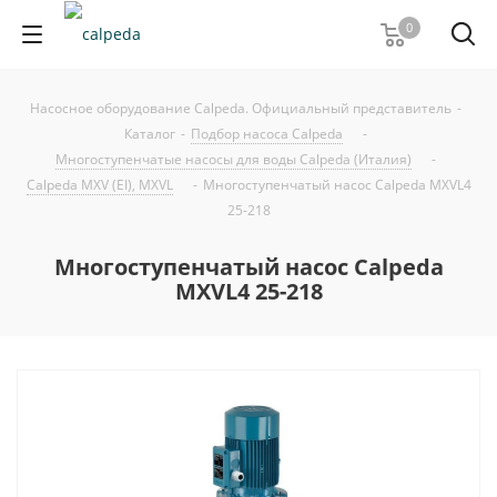
0
Насосное оборудование Calpeda. Официальный представитель
-
Каталог
-
Подбор насоса Calpeda
-
Многоступенчатые насосы для воды Calpeda (Италия)
-
Calpeda MXV (EI), MXVL
-
Многоступенчатый насос Calpeda MXVL4
25-218
Многоступенчатый насос Calpeda
MXVL4 25-218