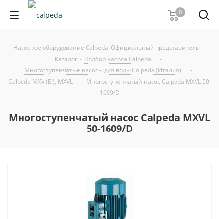
0
Насосное оборудование Calpeda. Официальный представитель
-
Каталог
-
Подбор насоса Calpeda
-
Многоступенчатые насосы для воды Calpeda (Италия)
-
Calpeda MXV (EI), MXVL
-
Многоступенчатый насос Calpeda MXVL 50-
1609/D
Многоступенчатый насос Calpeda MXVL
50-1609/D