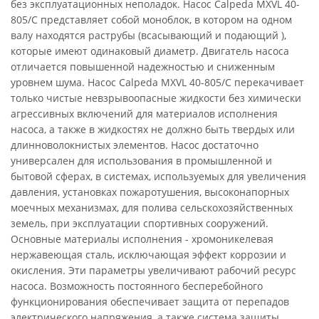
без эксплуатационных неполадок. Насос Calpeda MXVL 40-
805/C представляет собой моноблок, в котором на одном
валу находятся раструбы (всасывающий и подающий ),
которые имеют одинаковый диаметр. Двигатель насоса
отличается повышенной надежностью и сниженным
уровнем шума. Насос Calpeda MXVL 40-805/C перекачивает
только чистые невзрывоопасные жидкости без химически
агрессивных включений для материалов исполнения
насоса, а также в жидкостях не должно быть твердых или
длинноволокнистых элементов. Насос достаточно
универсален для использования в промышленной и
бытовой сферах, в системах, используемых для увеличения
давления, установках пожаротушения, высоконапорных
моечных механизмах, для полива сельскохозяйственных
земель, при эксплуатации спортивных сооружений.
Основные материалы исполнения - хромоникелевая
нержавеющая сталь, исключающая эффект коррозии и
окисления. Эти параметры увеличивают рабочий ресурс
насоса. Возможность постоянного бесперебойного
функционирования обеспечивает защита от перепадов
электрического напряжения, а также система защиты