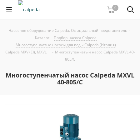
0
Насосное оборудование Calpeda. Официальный представитель
-
Каталог
-
Подбор насоса Calpeda
-
Многоступенчатые насосы для воды Calpeda (Италия)
-
Calpeda MXV (EI), MXVL
-
Многоступенчатый насос Calpeda MXVL 40-
805/C
Многоступенчатый насос Calpeda MXVL
40-805/C