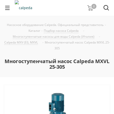
0
Насосное оборудование Calpeda. Официальный представитель
-
Каталог
-
Подбор насоса Calpeda
-
Многоступенчатые насосы для воды Calpeda (Италия)
-
Calpeda MXV (EI), MXVL
-
Многоступенчатый насос Calpeda MXVL 25-
305
Многоступенчатый насос Calpeda MXVL
25-305