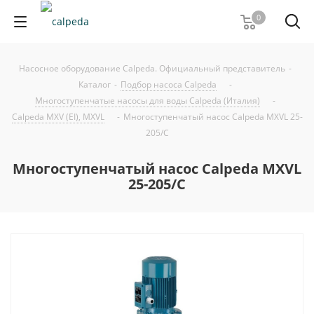
0
Насосное оборудование Calpeda. Официальный представитель
-
Каталог
-
Подбор насоса Calpeda
-
Многоступенчатые насосы для воды Calpeda (Италия)
-
Calpeda MXV (EI), MXVL
-
Многоступенчатый насос Calpeda MXVL 25-
205/C
Многоступенчатый насос Calpeda MXVL
25-205/C