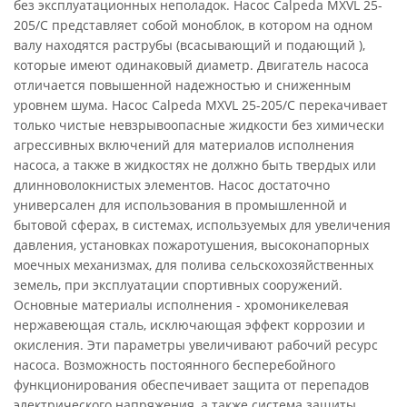
без эксплуатационных неполадок. Насос Calpeda MXVL 25-
205/C представляет собой моноблок, в котором на одном
валу находятся раструбы (всасывающий и подающий ),
которые имеют одинаковый диаметр. Двигатель насоса
отличается повышенной надежностью и сниженным
уровнем шума. Насос Calpeda MXVL 25-205/C перекачивает
только чистые невзрывоопасные жидкости без химически
агрессивных включений для материалов исполнения
насоса, а также в жидкостях не должно быть твердых или
длинноволокнистых элементов. Насос достаточно
универсален для использования в промышленной и
бытовой сферах, в системах, используемых для увеличения
давления, установках пожаротушения, высоконапорных
моечных механизмах, для полива сельскохозяйственных
земель, при эксплуатации спортивных сооружений.
Основные материалы исполнения - хромоникелевая
нержавеющая сталь, исключающая эффект коррозии и
окисления. Эти параметры увеличивают рабочий ресурс
насоса. Возможность постоянного бесперебойного
функционирования обеспечивает защита от перепадов
электрического напряжения, а также система защиты