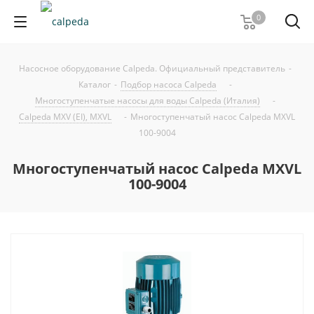
0
Насосное оборудование Calpeda. Официальный представитель
-
Каталог
-
Подбор насоса Calpeda
-
Многоступенчатые насосы для воды Calpeda (Италия)
-
Calpeda MXV (EI), MXVL
-
Многоступенчатый насос Calpeda MXVL
100-9004
Многоступенчатый насос Calpeda MXVL
100-9004