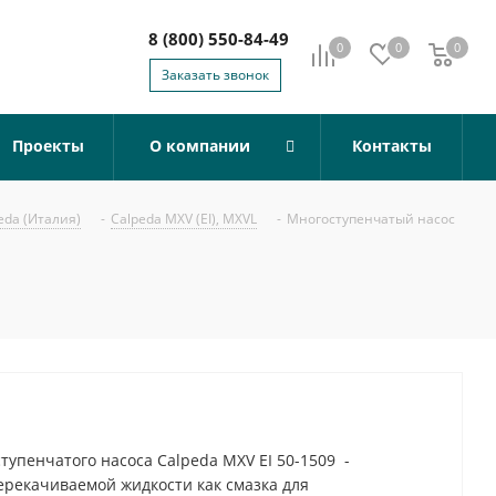
8 (800) 550-84-49
0
0
0
0
Заказать звонок
Проекты
О компании
Контакты
eda (Италия)
-
Calpeda MXV (EI), MXVL
-
Многоступенчатый насос
упенчатого насоса Calpeda MXV EI 50-1509 -
ерекачиваемой жидкости как смазка для