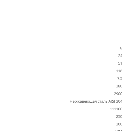
8
24
51
118
7.5
380
2900
Нержавеющая сталь AISI 304
111100
250
300