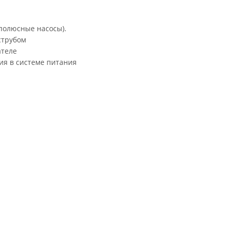
 полюсные насосы).
струбом
ателе
я в системе питания