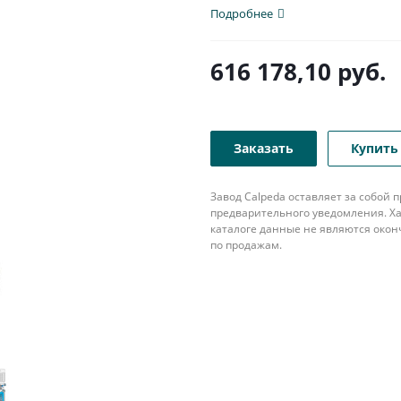
направляющих втулок, что...
Подробнее
616 178,10
руб.
Заказать
Купить 
Завод Calpeda оставляет за собой
предварительного уведомления. Ха
каталоге данные не являются око
по продажам.