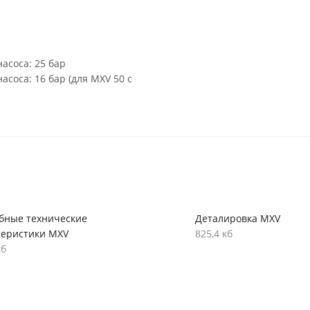
асоса: 25 бар
соса: 16 бар (для MXV 50 с
бные технические
Деталировка MXV
теристики MXV
825,4 кб
кб