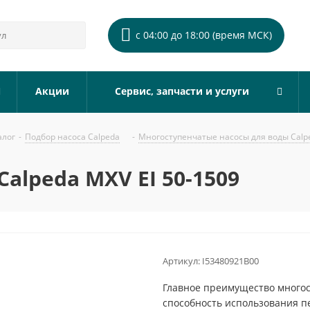
с 04:00 до 18:00 (время МСК)
Акции
Сервис, запчасти и услуги
алог
-
Подбор насоса Calpeda
-
Многоступенчатые насосы для воды Calp
alpeda MXV EI 50-1509
Артикул:
I53480921B00
Главное преимущество многост
способность использования п