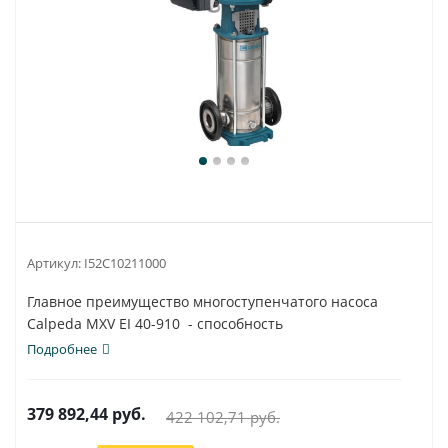
Артикул:
I52C10211000
Главное преимущество многоступенчатого насоса
Calpeda MXV EI 40-910 - способность
использования...
Подробнее
379 892,44
руб.
422 102,71
руб.