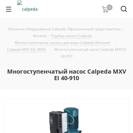
0
Насосное оборудование Calpeda. Официальный представитель
-
Каталог
-
Подбор насоса Calpeda
-
Многоступенчатые насосы для воды Calpeda (Италия)
-
Calpeda MXV (EI), MXVL
-
Многоступенчатый насос Calpeda MXV EI
40-910
Многоступенчатый насос Calpeda MXV
EI 40-910