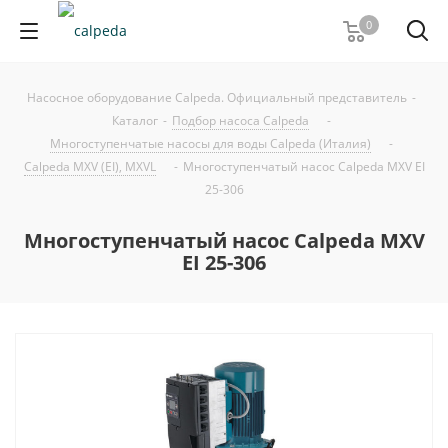
0
Насосное оборудование Calpeda. Официальный представитель
-
Каталог
-
Подбор насоса Calpeda
-
Многоступенчатые насосы для воды Calpeda (Италия)
-
Calpeda MXV (EI), MXVL
-
Многоступенчатый насос Calpeda MXV EI
25-306
Многоступенчатый насос Calpeda MXV
EI 25-306