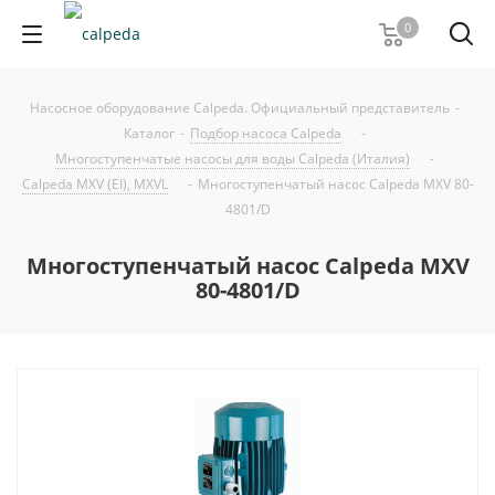
0
Насосное оборудование Calpeda. Официальный представитель
-
Каталог
-
Подбор насоса Calpeda
-
Многоступенчатые насосы для воды Calpeda (Италия)
-
Calpeda MXV (EI), MXVL
-
Многоступенчатый насос Calpeda MXV 80-
4801/D
Многоступенчатый насос Calpeda MXV
80-4801/D